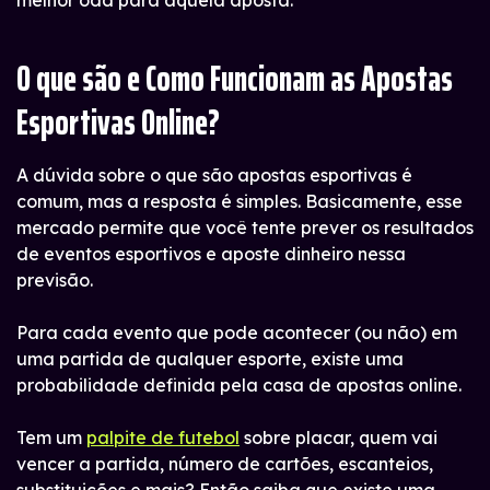
melhor odd para aquela aposta.
O que são e Como Funcionam as Apostas
Esportivas Online?
A dúvida sobre o que são apostas esportivas é
comum, mas a resposta é simples. Basicamente, esse
mercado permite que você tente prever os resultados
de eventos esportivos e aposte dinheiro nessa
previsão.
Para cada evento que pode acontecer (ou não) em
uma partida de qualquer esporte, existe uma
probabilidade definida pela casa de apostas online.
Tem um
palpite de futebol
sobre placar, quem vai
vencer a partida, número de cartões, escanteios,