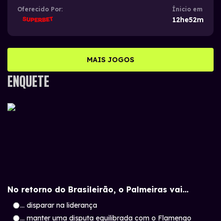
18
Remo
18
18
4
Oferecido Por:
Ínicio em
12
h
e
52
m
19
Mirassol
16
17
4
20
Chapecoense B
10
20
1
MAIS JOGOS
20
Chapecoense
9
17
1
ENQUETE
No retorno do Brasileirão, o Palmeiras vai...
... disparar na liderança
... manter uma disputa equilibrada com o Flamengo