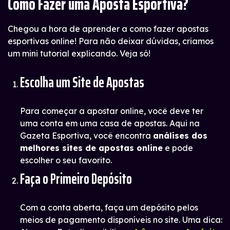
Como Fazer uma Aposta Esportiva?
Chegou a hora de aprender a como fazer apostas
esportivas online! Para não deixar dúvidas, criamos
um mini tutorial explicando. Veja só!
Escolha um Site de Apostas
Para começar a apostar online, você deve ter
uma conta em uma casa de apostas. Aqui na
Gazeta Esportiva, você encontra
análises dos
melhores sites de apostas online
e pode
escolher o seu favorito.
Faça o Primeiro Depósito
Com a conta aberta, faça um depósito pelos
meios de pagamento disponíveis no site. Uma dica: