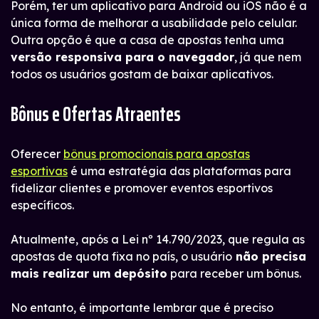
Porém, ter um aplicativo para Android ou iOS não é a
única forma de melhorar a usabilidade pelo celular.
Outra opção é que a casa de apostas tenha uma
versão responsiva para o navegador
, já que nem
todos os usuários gostam de baixar aplicativos.
Bônus e Ofertas Atraentes
Oferecer
bônus promocionais para apostas
esportivas
é uma estratégia das plataformas para
fidelizar clientes e promover eventos esportivos
específicos.
Atualmente, após a Lei nº 14.790/2023, que regula as
apostas de quota fixa no país, o usuário
não precisa
mais realizar um depósito
para receber um bônus.
No entanto, é importante lembrar que é preciso