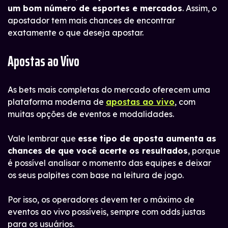
um bom número de esportes e mercados
. Assim, o
apostador tem mais chances de encontrar
exatamente o que deseja apostar.
Apostas ao Vivo
As bets mais completas do mercado oferecem uma
plataforma moderna de
apostas ao vivo
, com
muitas opções de eventos e modalidades.
Vale lembrar que
esse tipo de aposta aumenta as
chances de que você acerte os resultados
, porque
é possível analisar o momento das equipes e deixar
os seus palpites com base na leitura de jogo.
Por isso, os operadores devem ter o máximo de
eventos ao vivo possíveis, sempre com odds justas
para os usuários.