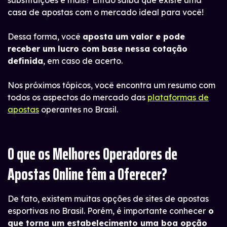
substituições e mais? Então saiba que existe uma
casa de apostas com o mercado ideal para você!
Dessa forma, você
aposta um valor e pode
receber um lucro com base nessa cotação
definida
, em caso de acerto.
Nos próximos tópicos, você encontra um resumo com
todos os aspectos do mercado das
plataformas de
apostas
operantes no Brasil.
O que os Melhores Operadores de
Apostas Online têm a Oferecer?
De fato, existem muitas opções de sites de apostas
esportivas no Brasil. Porém, é importante conhecer
o
que torna um estabelecimento uma boa opção