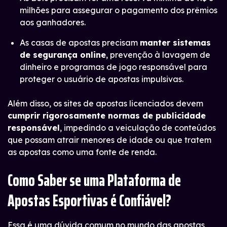
milhões para assegurar o pagamento dos prêmios
aos ganhadores​.
As casas de apostas precisam
manter sistemas
de segurança online
, prevenção à lavagem de
dinheiro e programas de jogo responsável para
proteger o usuário de apostas impulsivas.
Além disso, os sites de apostas licenciados devem
cumprir rigorosamente normas de publicidade
responsável
, impedindo a veiculação de conteúdos
que possam atrair menores de idade ou que tratem
as apostas como uma fonte de renda.
Como Saber se uma Plataforma de
Apostas Esportivas é Confiável?
Essa é uma dúvida comum no mundo das apostas