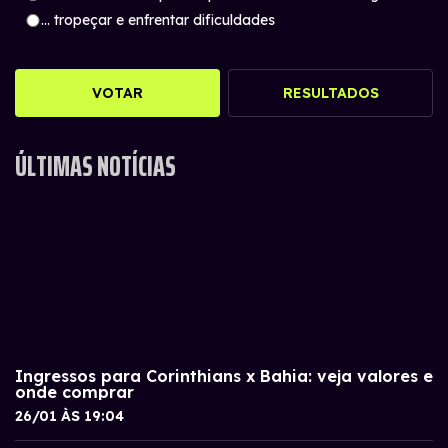
... tropeçar e enfrentar dificuldades
VOTAR
RESULTADOS
ÚLTIMAS NOTÍCIAS
Ingressos para Corinthians x Bahia: veja valores e
onde comprar
26/01 ÀS 19:04