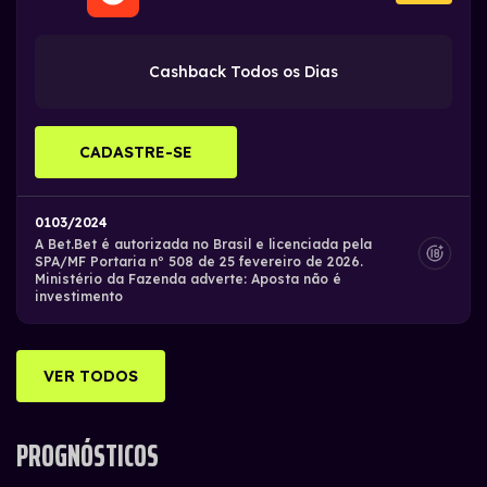
Cashback Todos os Dias
CADASTRE-SE
0103/2024
A Bet.Bet é autorizada no Brasil e licenciada pela
SPA/MF Portaria nº 508 de 25 fevereiro de 2026.
Ministério da Fazenda adverte: Aposta não é
investimento
VER TODOS
PROGNÓSTICOS