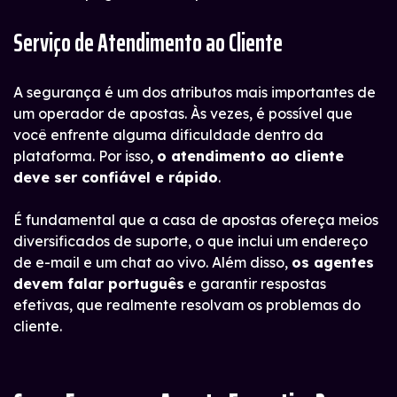
Serviço de Atendimento ao Cliente
A segurança é um dos atributos mais importantes de
um operador de apostas. Às vezes, é possível que
você enfrente alguma dificuldade dentro da
plataforma. Por isso,
o atendimento ao cliente
deve ser confiável e rápido
.
É fundamental que a casa de apostas ofereça meios
diversificados de suporte, o que inclui um endereço
de e-mail e um chat ao vivo. Além disso,
os agentes
devem falar português
e garantir respostas
efetivas, que realmente resolvam os problemas do
cliente.