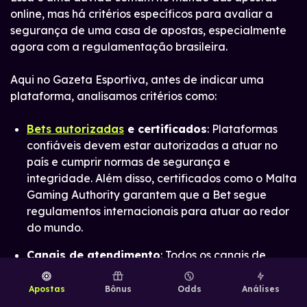
online, mas há critérios específicos para avaliar a
segurança de uma casa de apostas, especialmente
agora com a regulamentação brasileira.
Aqui no Gazeta Esportiva, antes de indicar uma
plataforma, analisamos critérios como:
Bets autorizadas
e certificados
: Plataformas
confiáveis devem estar autorizadas a atuar no
país e cumprir normas de segurança e
integridade. Além disso, certificados como o Malta
Gaming Authority garantem que a Bet segue
regulamentos internacionais para atuar ao redor
do mundo.
Canais de atendimento
: Todos os canais de
atendimento das casas de apostas precisam
oferecer um suporte rápido, em português e
Apostas
Bônus
Odds
Análises
transparente aos usuários, além de um número