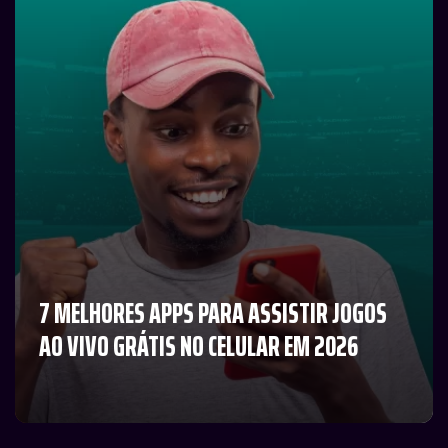
7 MELHORES APPS PARA ASSISTIR JOGOS
AO VIVO GRÁTIS NO CELULAR EM 2026