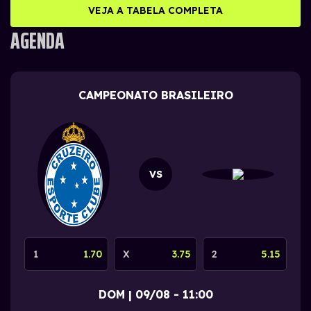
7
Coritiba
26
18
7
VEJA A TABELA COMPLETA
AGENDA
8
São Paulo
25
18
7
9
Atletico-MG
24
18
7
10
Corinthians
24
18
6
CAMPEONATO BRASILEIRO
11
Cruzeiro
24
18
6
12
Botafogo
22
17
6
13
Vitória
22
17
6
VS
Mirassol
14
Internacional
21
18
5
15
Santos
21
18
5
Cruzeiro
1
1.70
X
3.75
2
5.15
16
Grêmio
21
18
5
17
Vasco da Gama
20
18
5
DOM | 09/08 - 11:00